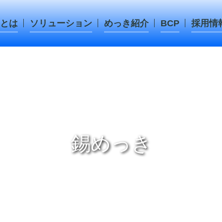
とは
ソリューション
めっき紹介
BCP
採用情
錫めっき