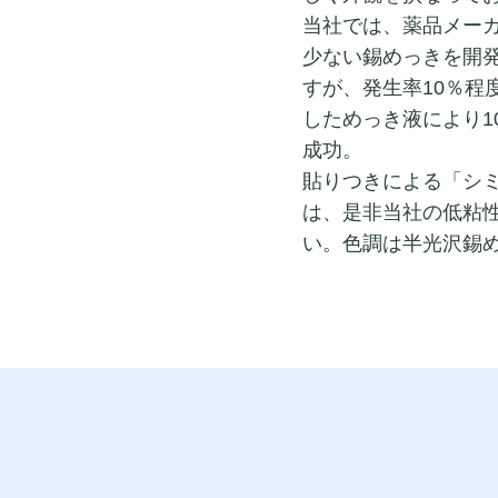
当社では、薬品メー
少ない錫めっきを開
すが、発生率10％程
しためっき液により1
成功。
貼りつきによる「シ
は、是非当社の低粘
い。色調は半光沢錫