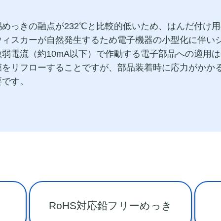
めっきの融点が232℃と比較的低いため、はんだ付け
ウィスカーが自然発生するため電子機器の小型化に伴い
弱電流（約10mA以下）で作動する電子部品への適用
膜をリフローすることですが、部品装着時に応力がかか
要です。
RoHS対応鉛フリーめっき