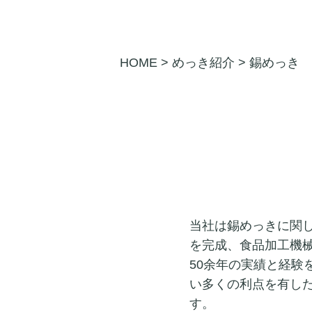
HOME
>
めっき紹介
>
錫めっき
当社は錫めっきに関
を完成、食品加工機
50余年の実績と経
い多くの利点を有し
す。