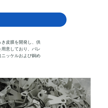
っき皮膜を開発し、供
を用意しており、バレ
はニッケルおよび銅め