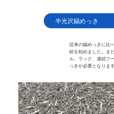
半光沢錫めっき
従来の錫めっきに比
給を始めました。ま
ル、ラック、連続フ
っきが必要となりま