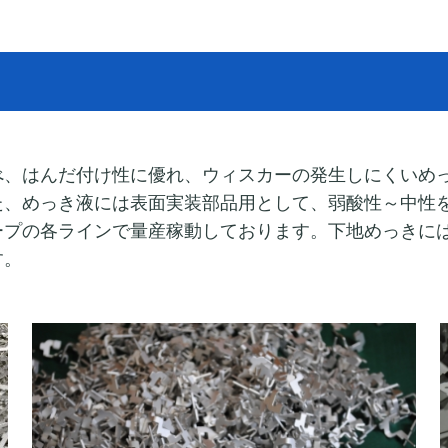
べ、はんだ付け性に優れ、ウィスカーの発生しにくいめ
た、めっき液には表面実装部品用として、弱酸性～中性
ープの各ラインで量産稼動しております。下地めっきに
す。