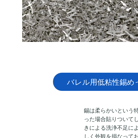
バレル用低粘性錫め
錫は柔らかいという
った場合貼りついてし
きによる洗浄不足に
しく外観を損なって